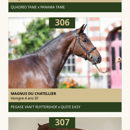
QUADRIO TAME x PANAMA TAME
306
MAGNUS DU CHATELLIER
Hongre 4 ans
SF
PEGASE VAN'T RUYTERSHOF x QUITE EASY
307