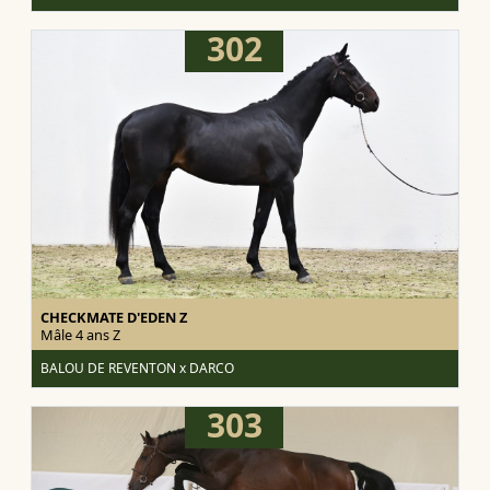
302
CHECKMATE D'EDEN Z
Mâle 4 ans
Z
BALOU DE REVENTON x DARCO
303