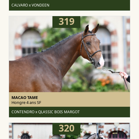
CALVARO x VONDEEN
319
MACAO TAME
Hongre 4 ans
SF
CONTENDRO x QLASSIC BOIS MARGOT
320