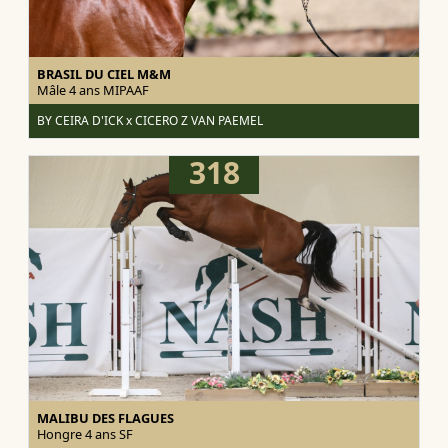
BRASIL DU CIEL M&M
Mâle 4 ans
MIPAAF
BY CEIRA D'ICK x CICERO Z VAN PAEMEL
318
MALIBU DES FLAGUES
Hongre 4 ans
SF