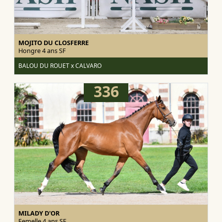
MOJITO DU CLOSFERRE
Hongre 4 ans
SF
BALOU DU ROUET x CALVARO
336
MILADY D'OR
Femelle 4 ans
SF