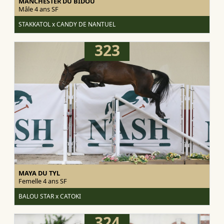
MANCHESTER DU BIDOU
Mâle 4 ans
SF
STAKKATOL x CANDY DE NANTUEL
323
MAYA DU TYL
Femelle 4 ans
SF
BALOU STAR x CATOKI
324