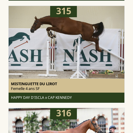
315
MISTINGUETTE DU LIROT
Femelle 4 ans
SF
HAPPY DAY D'ISCLA x CAP KENNEDY
316