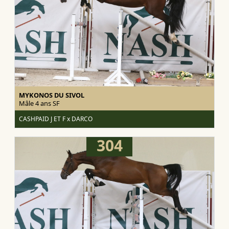
MYKONOS DU SIVOL
Mâle 4 ans
SF
CASHPAID J ET F x DARCO
304