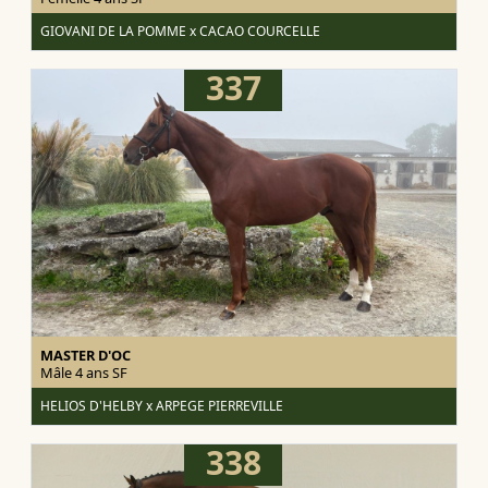
GIOVANI DE LA POMME x CACAO COURCELLE
337
MASTER D'OC
Mâle 4 ans
SF
HELIOS D'HELBY x ARPEGE PIERREVILLE
338