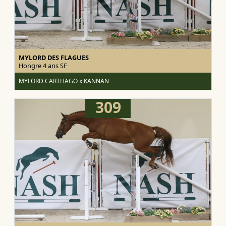
MYLORD DES FLAGUES
Hongre 4 ans
SF
MYLORD CARTHAGO x KANNAN
309