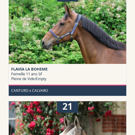
FLAVIA LA BOHEME
Femelle 11 ans
SF
Pleine de Vide/Empty
CANTURO x CALVARO
21