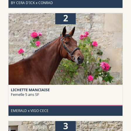
BY CERA D'ICK x CONRAD
2
LICHETTE MANCIAISE
Femelle 5 ans
SF
EMERALD x VIGO CECE
3