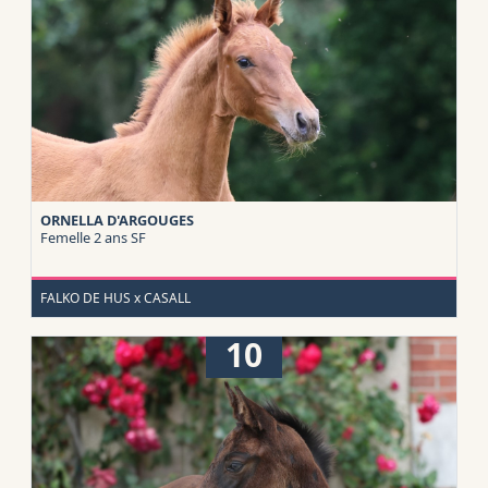
ORNELLA D'ARGOUGES
Femelle 2 ans
SF
FALKO DE HUS x CASALL
10