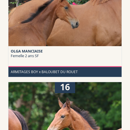
OLGA MANCIAISE
Femelle 2 ans
SF
ARMITAGES BOY x BALOUBET DU ROUET
16